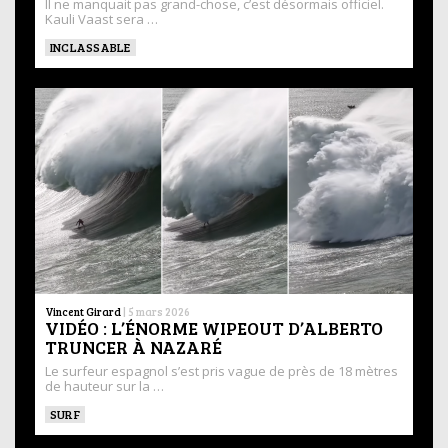
Il ne manquait pas grand-chose, c’est désormais officiel.
Kauli Vaast sera …
INCLASSABLE
Vincent Girard
|
5 mars 2026
VIDÉO : L’ÉNORME WIPEOUT D’ALBERTO
TRUNCER À NAZARÉ
Le surfeur espagnol s’est pris vague de près de 18 mètres
de hauteur sur la …
SURF