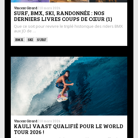
Vincent Girard
|
10 mars 2026
SURF, BMX, SKI, RANDONNÉE : NOS
DERNIERS LIVRES COUPS DE CŒUR (1)
Que ce soit pour revivre le triplé historique des riders BMX
aux JO de …
BMX
SKI
SURF
Vincent Girard
|
10 mars 2026
KAULI VAAST QUALIFIÉ POUR LE WORLD
TOUR 2026 !