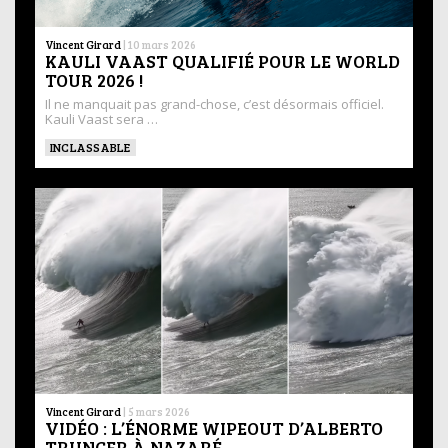
Vincent Girard
|
10 mars 2026
KAULI VAAST QUALIFIÉ POUR LE WORLD
TOUR 2026 !
Il ne manquait pas grand-chose, c’est désormais officiel.
Kauli Vaast sera …
INCLASSABLE
Vincent Girard
|
5 mars 2026
VIDÉO : L’ÉNORME WIPEOUT D’ALBERTO
TRUNCER À NAZARÉ