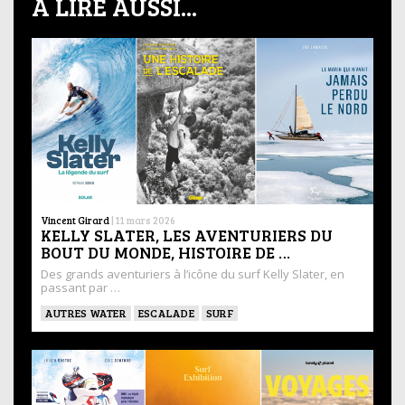
À LIRE AUSSI...
Vincent Girard
|
11 mars 2026
KELLY SLATER, LES AVENTURIERS DU
BOUT DU MONDE, HISTOIRE DE …
Des grands aventuriers à l’icône du surf Kelly Slater, en
passant par …
AUTRES WATER
ESCALADE
SURF