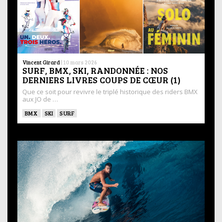
Vincent Girard
|
10 mars 2026
SURF, BMX, SKI, RANDONNÉE : NOS
DERNIERS LIVRES COUPS DE CŒUR (1)
Que ce soit pour revivre le triplé historique des riders BMX
aux JO de …
BMX
SKI
SURF