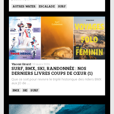
AUTRES WATER
ESCALADE
SURF
Vincent Girard
|
10 mars 2026
SURF, BMX, SKI, RANDONNÉE : NOS
DERNIERS LIVRES COUPS DE CŒUR (1)
Que ce soit pour revivre le triplé historique des riders BMX
aux JO de …
BMX
SKI
SURF