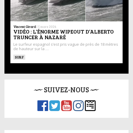
Vincent Girard
|
5 mars 2026
VIDÉO : L’ÉNORME WIPEOUT D’ALBERTO
TRUNCER À NAZARÉ
Le surfeur espagnol s’est pris vague de près de 18 mètres
de hauteur sur la …
SURF
SUIVEZ-NOUS