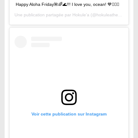
Happy Aloha Friday🌺🌈🌊!!! I love you, ocean! 💙🏄🏽‍♂️
Une publication partagée par
Hokule’a
(@hokuleathesurfingcat) le
Voir cette publication sur Instagram