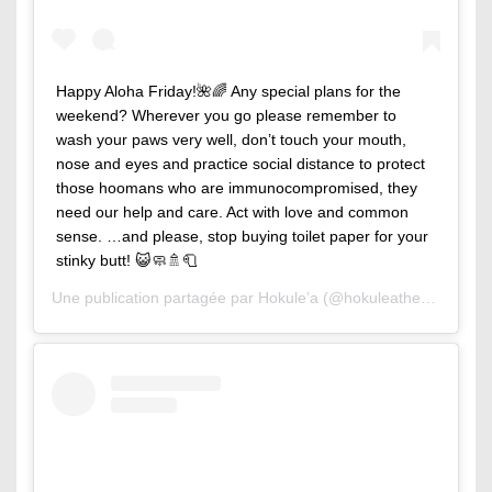
Happy Aloha Friday!🌺🌈 Any special plans for the
weekend? Wherever you go please remember to
wash your paws very well, don’t touch your mouth,
nose and eyes and practice social distance to protect
those hoomans who are immunocompromised, they
need our help and care. Act with love and common
sense. …and please, stop buying toilet paper for your
stinky butt! 😺🧼🚿🧻
Une publication partagée par
Hokule’a
(@hokuleathesurfingcat) le