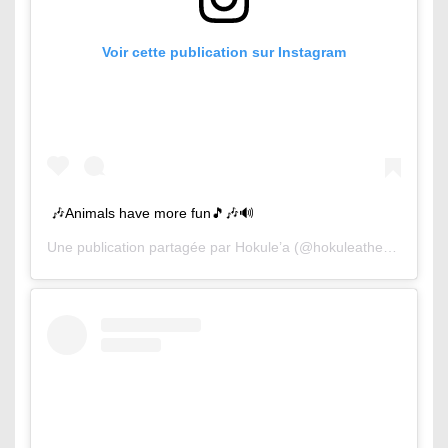
Voir cette publication sur Instagram
🎶Animals have more fun🎵🎶🔊
Une publication partagée par
Hokule’a
(@hokuleathesurfingcat) le