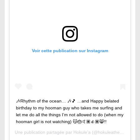
Voir cette publication sur Instagram
🎶Rhythm of the ocean… 🎶🎵 …and Happy belated
birthday to my hooman guy who takes me surfing and
let me do all the things I’m not allowed to do (when my
hooman girl is not watching) 😽🎂🤙🏽👍🏽😸!!
Une publication partagée par
Hokule’a
(@hokuleathesurfingcat) le