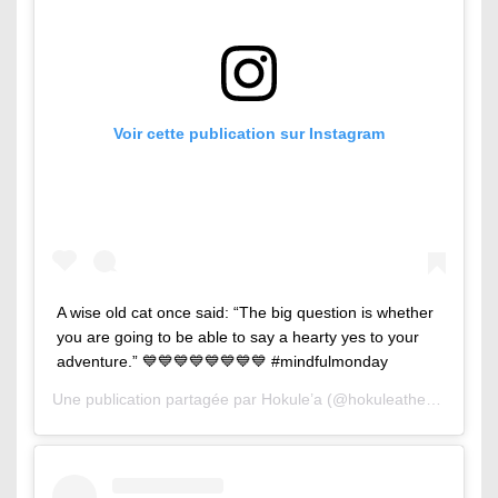
Voir cette publication sur Instagram
A wise old cat once said: “The big question is whether
you are going to be able to say a hearty yes to your
adventure.” 💙💙💙💙💙💙💙💙 #mindfulmonday
Une publication partagée par
Hokule’a
(@hokuleathesurfingcat) le