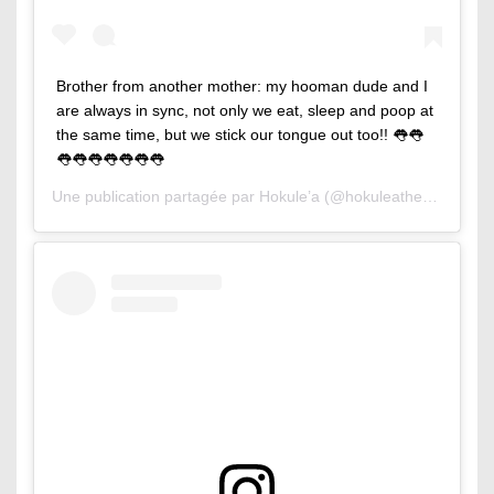
Brother from another mother: my hooman dude and I
are always in sync, not only we eat, sleep and poop at
the same time, but we stick our tongue out too!! 👅👅
👅👅👅👅👅👅👅
Une publication partagée par
Hokule’a
(@hokuleathesurfingcat) le