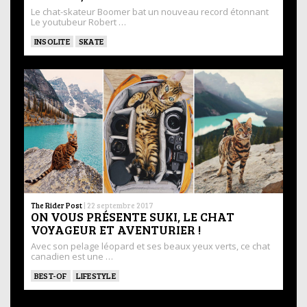
Le chat-skateur Boomer bat un nouveau record étonnant
Le youtubeur Robert …
INSOLITE
SKATE
The Rider Post
|
22 septembre 2017
ON VOUS PRÉSENTE SUKI, LE CHAT
VOYAGEUR ET AVENTURIER !
Avec son pelage léopard et ses beaux yeux verts, ce chat
canadien est une …
BEST-OF
LIFESTYLE