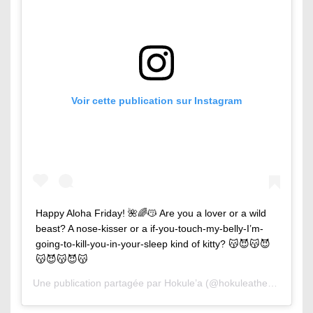
Voir cette publication sur Instagram
Happy Aloha Friday! 🌺🌈😽 Are you a lover or a wild
beast? A nose-kisser or a if-you-touch-my-belly-I’m-
going-to-kill-you-in-your-sleep kind of kitty? 😽😈😽😈
😽😈😽😈😽
Une publication partagée par
Hokule’a
(@hokuleathesurfingcat) le