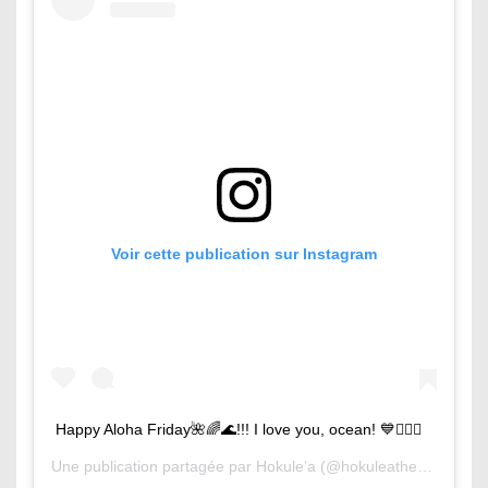
Voir cette publication sur Instagram
Happy Aloha Friday🌺🌈🌊!!! I love you, ocean! 💙🏄🏽‍♂️
Une publication partagée par
Hokule’a
(@hokuleathesurfingcat) le