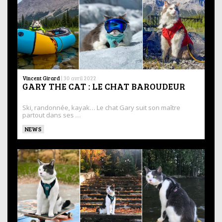
Vincent Girard
|
30 avril 2022
GARY THE CAT : LE CHAT BAROUDEUR
Ski, randonnée, kayak… Le chat Gary suit son maître
partout dans ses …
NEWS