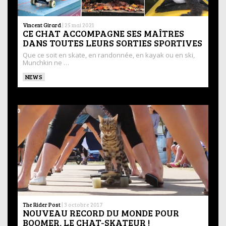
Vincent Girard
|
25 mai 2021
CE CHAT ACCOMPAGNE SES MAÎTRES
DANS TOUTES LEURS SORTIES SPORTIVES
Que ce soit en skate, en randonnée, en kayak ou en ski,
Munchkin ne …
NEWS
The Rider Post
|
3 octobre 2017
NOUVEAU RECORD DU MONDE POUR
BOOMER, LE CHAT-SKATEUR !