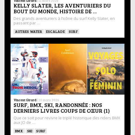
Vincent Girard
|
11 mars 2026
KELLY SLATER, LES AVENTURIERS DU
BOUT DU MONDE, HISTOIRE DE …
Des grands aventuriers à l’icône du surf Kelly Slater, en
passant par …
AUTRES WATER
ESCALADE
SURF
Vincent Girard
|
10 mars 2026
SURF, BMX, SKI, RANDONNÉE : NOS
DERNIERS LIVRES COUPS DE CŒUR (1)
Que ce soit pour revivre le triplé historique des riders BMX
aux JO de …
BMX
SKI
SURF