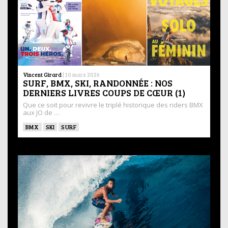
Vincent Girard
|
10 mars 2026
SURF, BMX, SKI, RANDONNÉE : NOS
DERNIERS LIVRES COUPS DE CŒUR (1)
Que ce soit pour revivre le triplé historique des riders BMX
aux JO de …
BMX
SKI
SURF