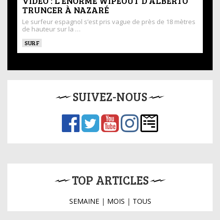
VIDÉO : L’ÉNORME WIPEOUT D’ALBERTO
TRUNCER À NAZARÉ
Le surfeur espagnol s’est pris vague de près de 18 mètres
de hauteur sur la …
SURF
SUIVEZ-NOUS
TOP ARTICLES
SEMAINE
|
MOIS
|
TOUS