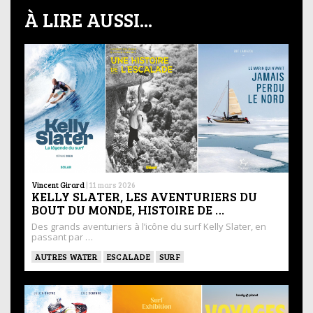
À LIRE AUSSI...
Vincent Girard
|
11 mars 2026
KELLY SLATER, LES AVENTURIERS DU
BOUT DU MONDE, HISTOIRE DE …
Des grands aventuriers à l’icône du surf Kelly Slater, en
passant par …
AUTRES WATER
ESCALADE
SURF