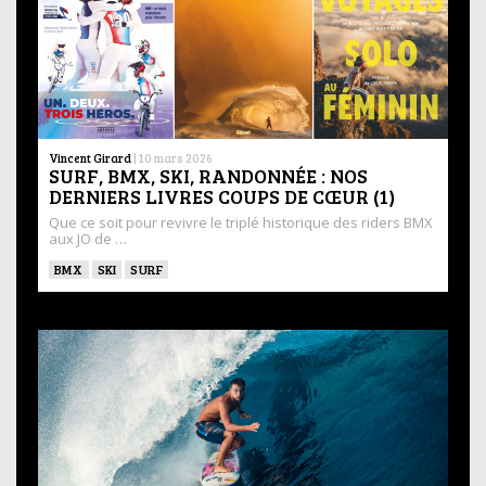
Vincent Girard
|
10 mars 2026
SURF, BMX, SKI, RANDONNÉE : NOS
DERNIERS LIVRES COUPS DE CŒUR (1)
Que ce soit pour revivre le triplé historique des riders BMX
aux JO de …
BMX
SKI
SURF