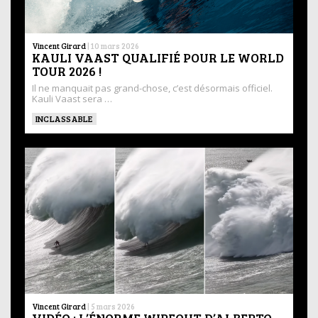
Vincent Girard
|
10 mars 2026
KAULI VAAST QUALIFIÉ POUR LE WORLD
TOUR 2026 !
Il ne manquait pas grand-chose, c’est désormais officiel.
Kauli Vaast sera …
INCLASSABLE
Vincent Girard
|
5 mars 2026
VIDÉO : L’ÉNORME WIPEOUT D’ALBERTO