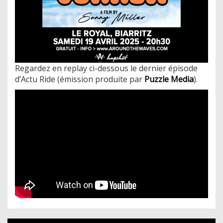
Regardez en replay ci-dessous le dernier épisode
d’Actu Ride (émission produite par
Puzzle Media
).