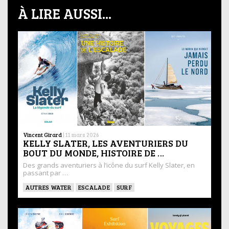
À LIRE AUSSI...
Vincent Girard
|
11 mars 2026
KELLY SLATER, LES AVENTURIERS DU
BOUT DU MONDE, HISTOIRE DE …
Des grands aventuriers à l’icône du surf Kelly Slater, en
passant par …
AUTRES WATER
ESCALADE
SURF