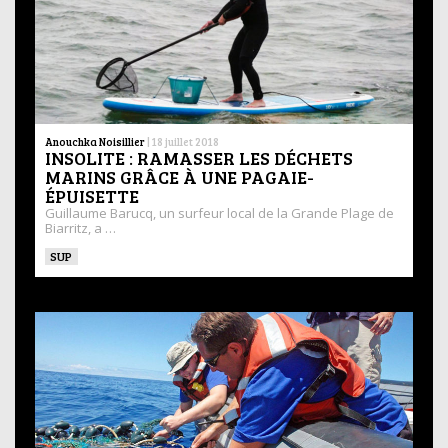
Anouchka Noisillier
|
18 juillet 2018
INSOLITE : RAMASSER LES DÉCHETS
MARINS GRÂCE À UNE PAGAIE-
ÉPUISETTE
Guillaume Barucq, un surfeur local de la Grande Plage de
Biarritz, a …
SUP