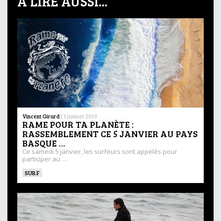
À LIRE AUSSI...
Vincent Girard
|
3 janvier 2019
RAME POUR TA PLANÈTE :
RASSEMBLEMENT CE 5 JANVIER AU PAYS
BASQUE …
Ce samedi 5 janvier, les surfeurs sont appelés pour
participer au …
SURF