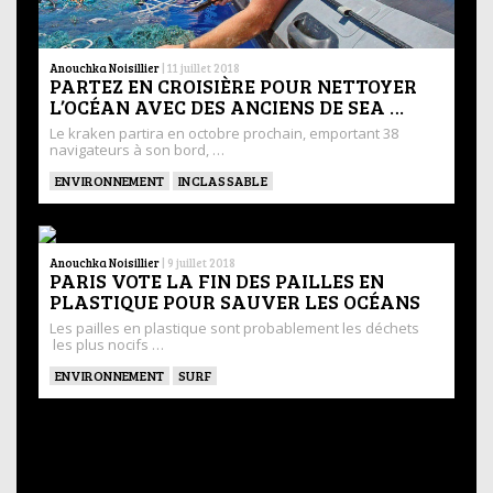
Anouchka Noisillier
|
11 juillet 2018
PARTEZ EN CROISIÈRE POUR NETTOYER
L’OCÉAN AVEC DES ANCIENS DE SEA …
Le kraken partira en octobre prochain, emportant 38
navigateurs à son bord, …
ENVIRONNEMENT
INCLASSABLE
Anouchka Noisillier
|
9 juillet 2018
PARIS VOTE LA FIN DES PAILLES EN
PLASTIQUE POUR SAUVER LES OCÉANS
Les pailles en plastique sont probablement les déchets
les plus nocifs …
ENVIRONNEMENT
SURF