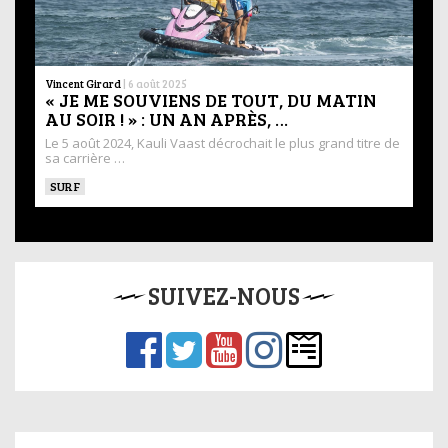
Vincent Girard
|
6 août 2025
« JE ME SOUVIENS DE TOUT, DU MATIN
AU SOIR ! » : UN AN APRÈS, …
Le 5 août 2024, Kauli Vaast décrochait le plus grand titre de
sa carrière …
SURF
SUIVEZ-NOUS