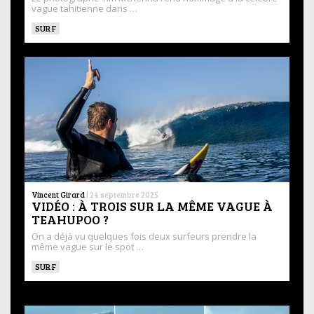
vague tahitienne dans …
SURF
Vincent Girard
|
24 septembre 2025
VIDÉO : À TROIS SUR LA MÊME VAGUE À
TEAHUPOO ?
On a déjà vu quelques fois deux surfeurs prendre la
même vague sur le spot …
SURF