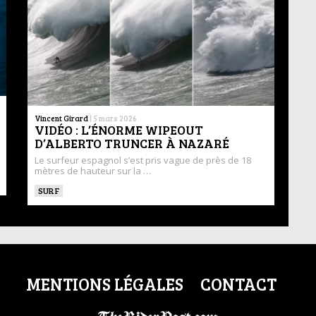
Vincent Girard
|
5 mars 2026
VIDÉO : L’ÉNORME WIPEOUT
D’ALBERTO TRUNCER À NAZARÉ
Le surfeur espagnol s’est pris vague de près de 18
mètres de hauteur sur la …
SURF
MENTIONS LÉGALES
CONTACT