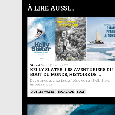
À LIRE AUSSI...
Vincent Girard
|
11 mars 2026
KELLY SLATER, LES AVENTURIERS DU
BOUT DU MONDE, HISTOIRE DE …
Des grands aventuriers à l’icône du surf Kelly Slater,
en passant par …
AUTRES WATER
ESCALADE
SURF