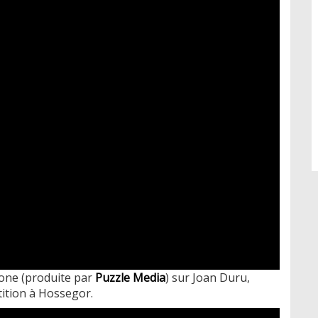
Zone (produite par
Puzzle Media
) sur Joan Duru,
ition à Hossegor.