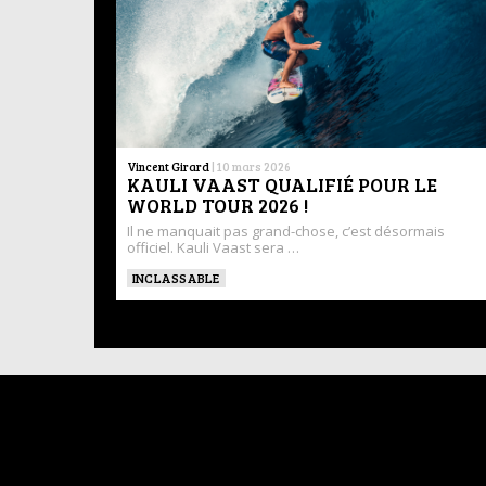
Vincent Girard
|
10 mars 2026
KAULI VAAST QUALIFIÉ POUR LE
WORLD TOUR 2026 !
Il ne manquait pas grand-chose, c’est désormais
officiel. Kauli Vaast sera …
INCLASSABLE