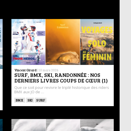
Vincent Girard
|
10 mars 2026
SURF, BMX, SKI, RANDONNÉE : NOS
DERNIERS LIVRES COUPS DE CŒUR (1)
Que ce soit pour revivre le triplé historique des riders
BMX aux JO de …
BMX
SKI
SURF