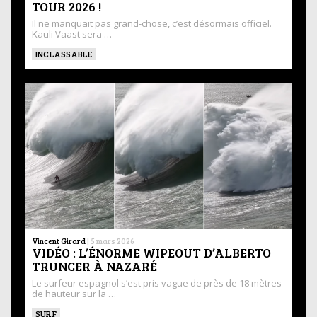
TOUR 2026 !
Il ne manquait pas grand-chose, c’est désormais officiel.
Kauli Vaast sera …
INCLASSABLE
Vincent Girard
|
5 mars 2026
VIDÉO : L’ÉNORME WIPEOUT D’ALBERTO
TRUNCER À NAZARÉ
Le surfeur espagnol s’est pris vague de près de 18 mètres
de hauteur sur la …
SURF