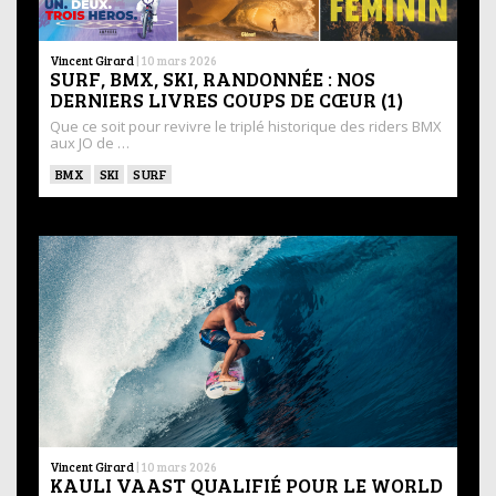
Vincent Girard
|
10 mars 2026
SURF, BMX, SKI, RANDONNÉE : NOS
DERNIERS LIVRES COUPS DE CŒUR (1)
Que ce soit pour revivre le triplé historique des riders BMX
aux JO de …
BMX
SKI
SURF
Vincent Girard
|
10 mars 2026
KAULI VAAST QUALIFIÉ POUR LE WORLD