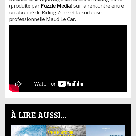
(produite par
Puzzle Media
) sur la rencontre entre
un abonné de Riding Zone et la surfeuse
professionnelle Maud Le Car.
À LIRE AUSSI...