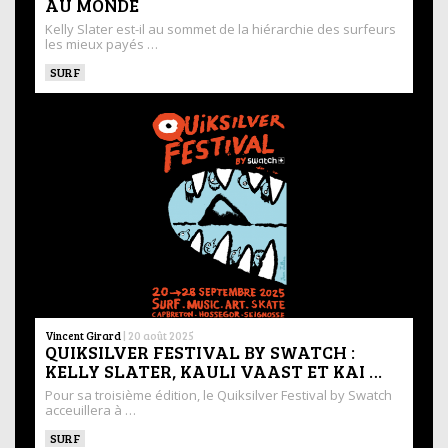
AU MONDE
Kelly Slater est-il au sommet de la hiérarchie des surfeurs
les mieux payés …
SURF
Vincent Girard
|
20 août 2025
QUIKSILVER FESTIVAL BY SWATCH :
KELLY SLATER, KAULI VAAST ET KAI …
Pour sa troisième édition, le Quiksilver Festival by Swatch
acceuillera à …
SURF