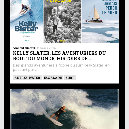
Vincent Girard
|
11 mars 2026
KELLY SLATER, LES AVENTURIERS DU
BOUT DU MONDE, HISTOIRE DE …
Des grands aventuriers à l’icône du surf Kelly Slater, en
passant par …
AUTRES WATER
ESCALADE
SURF