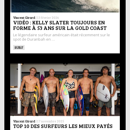
Vincent Girard
|
13 février 2026
VIDÉO : KELLY SLATER TOUJOURS EN
FORME À 53 ANS SUR LA GOLD COAST
Le légendaire surfeur américain était récemment sur le
spot de Duranbah en …
SURF
Vincent Girard
|
17 novembre 2025
TOP 10 DES SURFEURS LES MIEUX PAYÉS