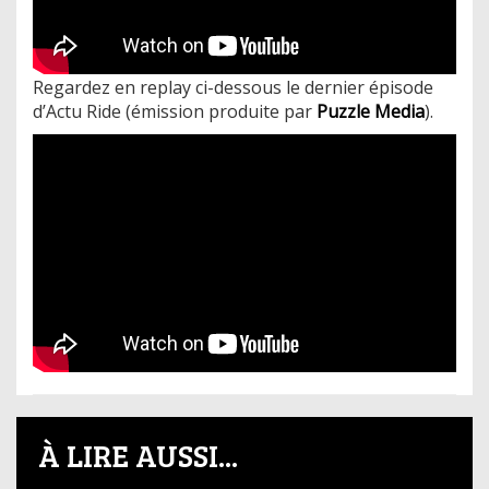
Regardez en replay ci-dessous le dernier épisode
d’Actu Ride (émission produite par
Puzzle Media
).
À LIRE AUSSI...