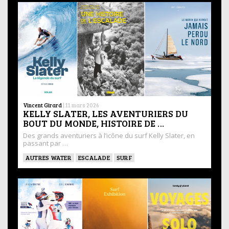
Vincent Girard
|
11 mars 2026
KELLY SLATER, LES AVENTURIERS DU
BOUT DU MONDE, HISTOIRE DE …
Des grands aventuriers à l’icône du surf Kelly Slater, en
passant par …
AUTRES WATER
ESCALADE
SURF