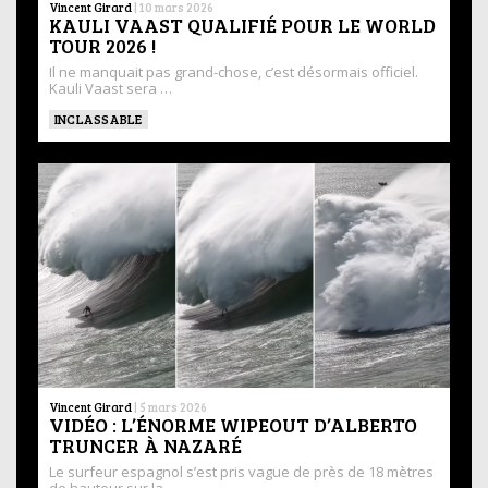
Vincent Girard
|
10 mars 2026
KAULI VAAST QUALIFIÉ POUR LE WORLD
TOUR 2026 !
Il ne manquait pas grand-chose, c’est désormais officiel.
Kauli Vaast sera …
INCLASSABLE
Vincent Girard
|
5 mars 2026
VIDÉO : L’ÉNORME WIPEOUT D’ALBERTO
TRUNCER À NAZARÉ
Le surfeur espagnol s’est pris vague de près de 18 mètres