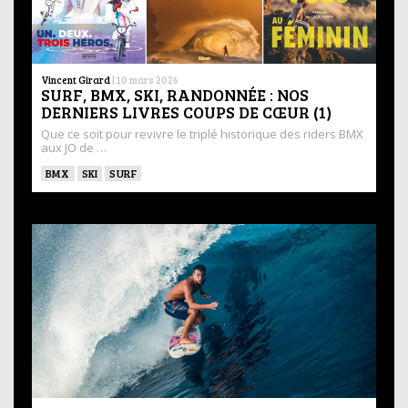
Vincent Girard
|
10 mars 2026
SURF, BMX, SKI, RANDONNÉE : NOS
DERNIERS LIVRES COUPS DE CŒUR (1)
Que ce soit pour revivre le triplé historique des riders BMX
aux JO de …
BMX
SKI
SURF