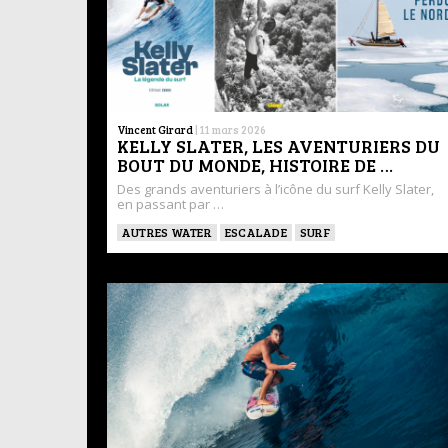
Vincent Girard
|
11 mars 2026
KELLY SLATER, LES AVENTURIERS DU
BOUT DU MONDE, HISTOIRE DE …
Des grands aventuriers à l’icône du surf Kelly Slater,
en passant par …
AUTRES WATER
ESCALADE
SURF