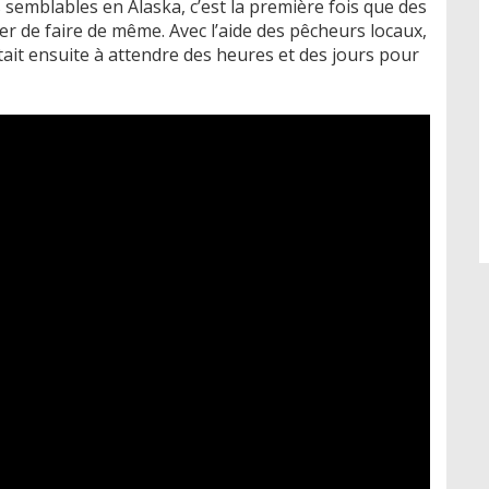
s semblables en Alaska, c’est la première fois que des
r de faire de même. Avec l’aide des pêcheurs locaux,
stait ensuite à attendre des heures et des jours pour