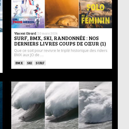
Vincent Girard
|
10 mars 2026
SURF, BMX, SKI, RANDONNÉE : NOS
DERNIERS LIVRES COUPS DE CŒUR (1)
Que ce soit pour revivre le triplé historique des riders
BMX aux JO de …
BMX
SKI
SURF