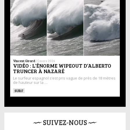
Vincent Girard
|
5 mars 2026
VIDÉO : L’ÉNORME WIPEOUT D’ALBERTO
TRUNCER À NAZARÉ
Le surfeur espagnol s’est pris vague de près de 18 mètres
de hauteur sur la …
SURF
SUIVEZ-NOUS