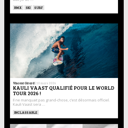
BMX
SKI
SURF
Vincent Girard
|
10 mars 2026
KAULI VAAST QUALIFIÉ POUR LE WORLD
TOUR 2026 !
Il ne manquait pas grand-chose, c’est désormais officiel.
Kauli Vaast sera …
INCLASSABLE