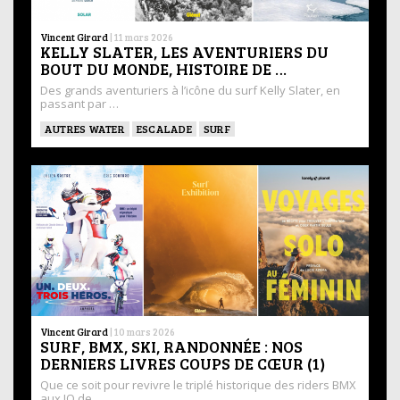
Vincent Girard
|
11 mars 2026
KELLY SLATER, LES AVENTURIERS DU
BOUT DU MONDE, HISTOIRE DE …
Des grands aventuriers à l’icône du surf Kelly Slater, en
passant par …
AUTRES WATER
ESCALADE
SURF
Vincent Girard
|
10 mars 2026
SURF, BMX, SKI, RANDONNÉE : NOS
DERNIERS LIVRES COUPS DE CŒUR (1)
Que ce soit pour revivre le triplé historique des riders BMX
aux JO de …