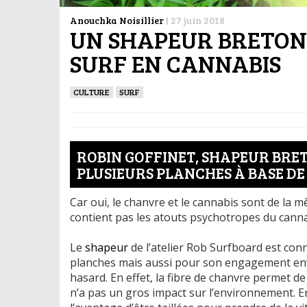
Anouchka Noisillier
|
27 juin 2018
UN SHAPEUR BRETON 
SURF EN CANNABIS
CULTURE
SURF
ROBIN GOFFINET, SHAPEUR BRET
PLUSIEURS PLANCHES À BASE D
Car oui, le chanvre et le cannabis sont de la m
contient pas les atouts psychotropes du canna
Le
shapeur
de l’atelier Rob Surfboard est con
planches mais aussi pour son engagement enver
hasard. En effet, la fibre de chanvre permet de
n’a pas un gros impact sur l’environnement. En