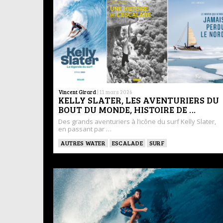
Vincent Girard
|
11 mars 2026
KELLY SLATER, LES AVENTURIERS DU
BOUT DU MONDE, HISTOIRE DE …
Des grands aventuriers à l’icône du surf Kelly Slater,
en passant par …
AUTRES WATER
ESCALADE
SURF