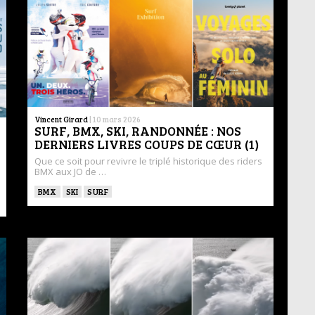
Vincent Girard
|
10 mars 2026
SURF, BMX, SKI, RANDONNÉE : NOS
DERNIERS LIVRES COUPS DE CŒUR (1)
Que ce soit pour revivre le triplé historique des riders
BMX aux JO de …
BMX
SKI
SURF