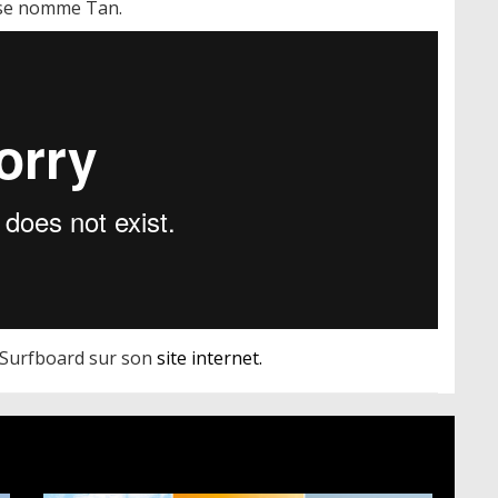
i se nomme Tan.
b Surfboard sur son
site internet.