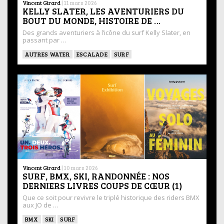
Vincent Girard
|
11 mars 2026
KELLY SLATER, LES AVENTURIERS DU
BOUT DU MONDE, HISTOIRE DE …
Des grands aventuriers à l’icône du surf Kelly Slater, en
passant par …
AUTRES WATER
ESCALADE
SURF
Vincent Girard
|
10 mars 2026
SURF, BMX, SKI, RANDONNÉE : NOS
DERNIERS LIVRES COUPS DE CŒUR (1)
Que ce soit pour revivre le triplé historique des riders BMX
aux JO de …
BMX
SKI
SURF