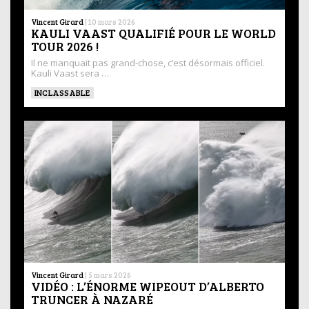
Vincent Girard
|
10 mars 2026
KAULI VAAST QUALIFIÉ POUR LE WORLD
TOUR 2026 !
Il ne manquait pas grand-chose, c’est désormais officiel.
Kauli Vaast sera …
INCLASSABLE
Vincent Girard
|
5 mars 2026
VIDÉO : L’ÉNORME WIPEOUT D’ALBERTO
TRUNCER À NAZARÉ