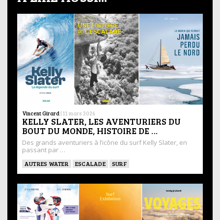
Vincent Girard
|
11 mars 2026
KELLY SLATER, LES AVENTURIERS DU
BOUT DU MONDE, HISTOIRE DE …
Des grands aventuriers à l’icône du surf Kelly Slater, en
passant par …
AUTRES WATER
ESCALADE
SURF