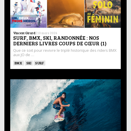
Vincent Girard
|
10 mars 2026
SURF, BMX, SKI, RANDONNÉE : NOS
DERNIERS LIVRES COUPS DE CŒUR (1)
Que ce soit pour revivre le triplé historique des riders BMX
aux JO de …
BMX
SKI
SURF