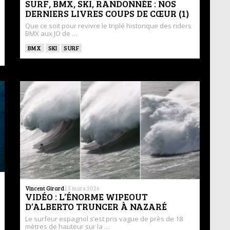
SURF, BMX, SKI, RANDONNÉE : NOS
DERNIERS LIVRES COUPS DE CŒUR (1)
Que ce soit pour revivre le triplé historique des riders
BMX aux JO de …
BMX
SKI
SURF
Vincent Girard
|
5 mars 2026
VIDÉO : L’ÉNORME WIPEOUT
D’ALBERTO TRUNCER À NAZARÉ
Le surfeur espagnol s’est pris vague de près de 18
mètres de hauteur sur la …