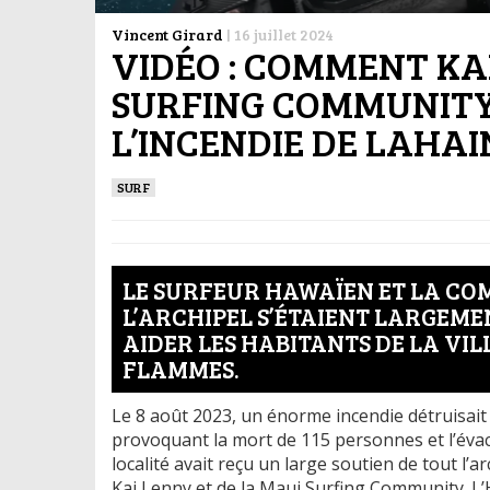
Vincent Girard
|
16 juillet 2024
VIDÉO : COMMENT KA
SURFING COMMUNITY
L’INCENDIE DE LAHA
SURF
LE SURFEUR HAWAÏEN ET LA CO
L’ARCHIPEL S’ÉTAIENT LARGEME
AIDER LES HABITANTS DE LA VIL
FLAMMES.
Le 8 août 2023, un énorme incendie détruisait 
provoquant la mort de 115 personnes et l’évacua
localité avait reçu un large soutien de tout l’
Kai Lenny et de la Maui Surfing Community. L’