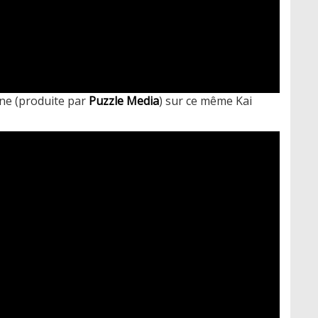
one (produite par
Puzzle Media
) sur ce même Kai