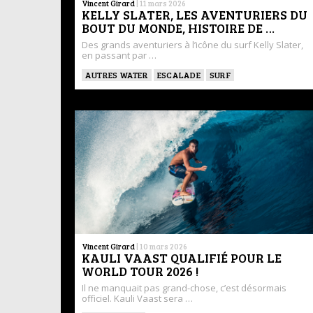
Vincent Girard
|
11 mars 2026
KELLY SLATER, LES AVENTURIERS DU
BOUT DU MONDE, HISTOIRE DE …
Des grands aventuriers à l’icône du surf Kelly Slater,
en passant par …
AUTRES WATER
ESCALADE
SURF
Vincent Girard
|
10 mars 2026
KAULI VAAST QUALIFIÉ POUR LE
WORLD TOUR 2026 !
Il ne manquait pas grand-chose, c’est désormais
officiel. Kauli Vaast sera …