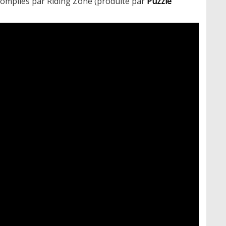
 compilés par Riding Zone (produite par
Puzzle