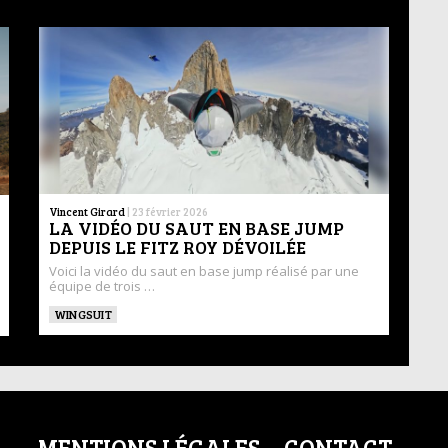
Vincent Girard
|
23 février 2026
LA VIDÉO DU SAUT EN BASE JUMP
DEPUIS LE FITZ ROY DÉVOILÉE
Voici la vidéo du saut en base jump réalisé par une
équipe de trois …
WINGSUIT
MENTIONS LÉGALES
CONTACT