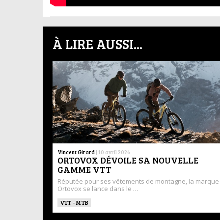
À LIRE AUSSI...
Vincent Girard
|
10 avril 2026
ORTOVOX DÉVOILE SA NOUVELLE
GAMME VTT
Réputée pour ses vêtements de montagne, la marque
Ortovox se lance dans le …
VTT - MTB