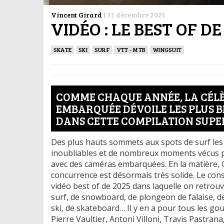
Vincent Girard
|
31 décembre 2025
VIDÉO : LE BEST OF D
SKATE
SKI
SURF
VTT - MTB
WINGSUIT
COMME CHAQUE ANNÉE, LA CÉL
EMBARQUÉE DÉVOILE LES PLUS BE
DANS CETTE COMPILATION SUPE
Des plus hauts sommets aux spots de surf les 
inoubliables et de nombreux moments vécus pa
avec des caméras embarquées. En la matière,
concurrence est désormais très solide. Le cons
vidéo best of de 2025 dans laquelle on retrouv
surf, de snowboard, de plongeon de falaise, de
ski, de skateboard… Il y en a pour tous les go
Pierre Vaultier, Antoni Villoni, Travis Pastra