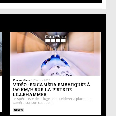
Vincent Girard
|
2 mars 2026
VIDÉO : EN CAMÉRA EMBARQUÉE À
140 KM/H SUR LA PISTE DE
LILLEHAMMER
Le spécialiste de la luge Leon Felderer a placé une
caméra sur son casque …
NEWS