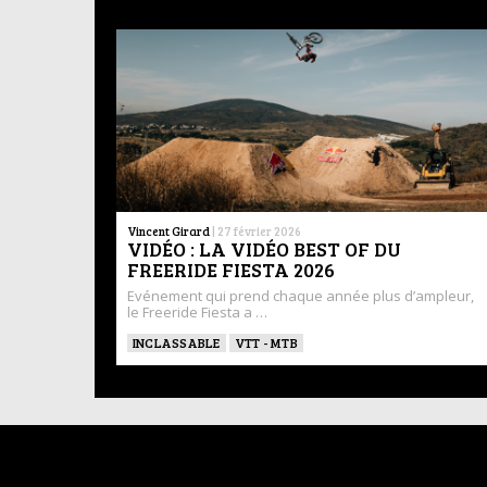
Vincent Girard
|
27 février 2026
VIDÉO : LA VIDÉO BEST OF DU
FREERIDE FIESTA 2026
Evénement qui prend chaque année plus d’ampleur,
le Freeride Fiesta a …
INCLASSABLE
VTT - MTB