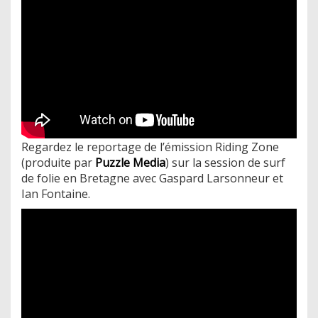
Regardez le reportage de l’émission Riding Zone
(produite par
Puzzle Media
) sur la session de surf
de folie en Bretagne avec Gaspard Larsonneur et
Ian Fontaine.