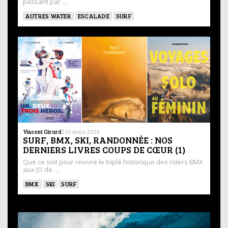
passant par …
AUTRES WATER
ESCALADE
SURF
Vincent Girard
|
10 mars 2026
SURF, BMX, SKI, RANDONNÉE : NOS
DERNIERS LIVRES COUPS DE CŒUR (1)
Que ce soit pour revivre le triplé historique des riders BMX
aux JO de …
BMX
SKI
SURF