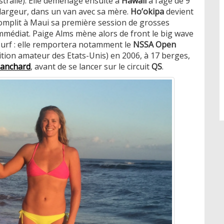
tralie). Elle déménage ensuite à
Hawaii
à l’âge de 9
a largeur, dans un van avec sa mère.
Ho’okipa
devient
ccomplit à Maui sa première session de grosses
mmédiat. Paige Alms mène alors de front le big wave
 surf : elle remportera notamment le
NSSA Open
tion amateur des Etats-Unis) en 2006, à 17 berges,
lanchard
, avant de se lancer sur le circuit
QS
.