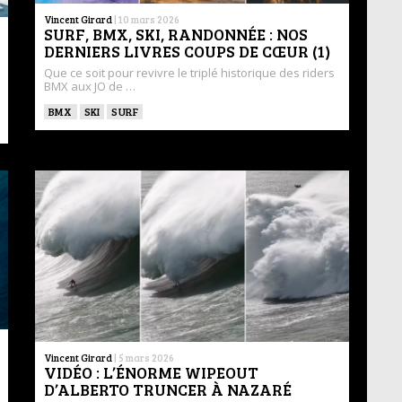
Vincent Girard
|
10 mars 2026
SURF, BMX, SKI, RANDONNÉE : NOS
DERNIERS LIVRES COUPS DE CŒUR (1)
Que ce soit pour revivre le triplé historique des riders
BMX aux JO de …
BMX
SKI
SURF
Vincent Girard
|
5 mars 2026
VIDÉO : L’ÉNORME WIPEOUT
D’ALBERTO TRUNCER À NAZARÉ