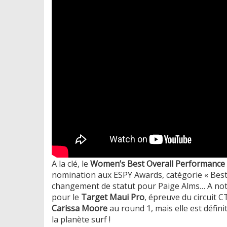
A la clé, le
Women’s Best Overall Performance
nomination aux ESPY Awards, catégorie « Best 
changement de statut pour Paige Alms… A note
pour le
Target Maui Pro
, épreuve du circuit CT
Carissa Moore
au round 1, mais elle est défi
la planète surf !