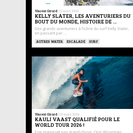
Vincent Girard
|
11 mars 2026
KELLY SLATER, LES AVENTURIERS DU
BOUT DU MONDE, HISTOIRE DE …
Des grands aventuriers à l’icône du surf Kelly Slater,
en passant par …
AUTRES WATER
ESCALADE
SURF
Vincent Girard
|
10 mars 2026
KAULI VAAST QUALIFIÉ POUR LE
WORLD TOUR 2026 !
Il ne manquait pas grand-chose, c’est désormais