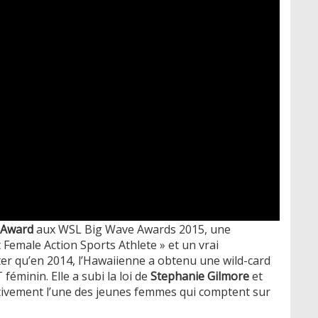
 Award
aux WSL Big Wave Awards 2015, une
Female Action Sports Athlete » et un vrai
r qu’en 2014, l’Hawaiienne a obtenu une wild-card
 féminin. Elle a subi la loi de
Stephanie Gilmore
et
nitivement l’une des jeunes femmes qui comptent sur