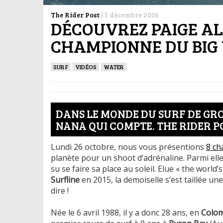
The Rider Post
|
5 décembre 2016
DÉCOUVREZ PAIGE AL
CHAMPIONNE DU BIG
SURF
VIDÉOS
WATER
DANS LE MONDE DU SURF DE GRO
NANA QUI COMPTE. THE RIDER PO
Lundi 26 octobre, nous vous présentions
8 ch
planète pour un shoot d’adrénaline. Parmi ell
su se faire sa place au soleil. Elue « the worl
Surfline
en 2015, la demoiselle s’est taillée un
dire !
Née le 6 avril 1988, il y a donc 28 ans, en
Colom