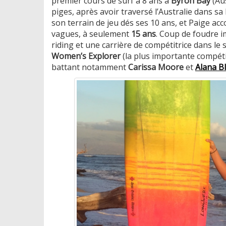
premier cours de surf à 8 ans à
Byron Bay
(Aus
piges, après avoir traversé l’Australie dans s
son terrain de jeu dés ses 10 ans, et Paige a
vagues, à seulement
15 ans
. Coup de foudre i
riding et une carrière de compétitrice dans le
Women’s Explorer
(la plus importante compéti
battant notamment
Carissa Moore
et
Alana B