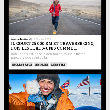
Arman Mottard
|
14 février 2023
IL COURT 25 000 KM ET TRAVERSE CINQ
FOIS LES ETATS-UNIS COMME …
Rob Pope s’est lancé le défi fou de courir le même
parcours que celui de la …
INCLASSABLE
INSOLITE
LIFESTYLE