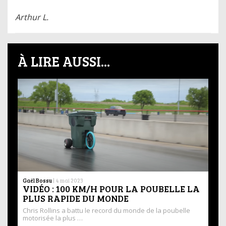
Arthur L.
À LIRE AUSSI...
Gaël Bossu
|
4 mai 2023
VIDÉO : 100 KM/H POUR LA POUBELLE LA
PLUS RAPIDE DU MONDE
Chris Rollins a battu le record du monde de la poubelle
motorisée la plus …