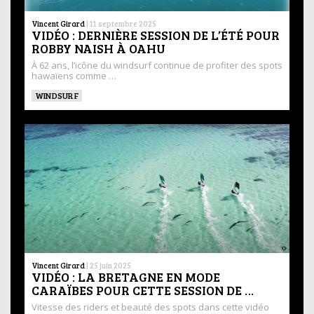
Vincent Girard
|
11 septembre 2025
VIDÉO : DERNIÈRE SESSION DE L’ÉTÉ POUR
ROBBY NAISH À OAHU
À 62 ans, l’icône du windsurf continue de profiter des spots
hawaïens comme …
WINDSURF
Vincent Girard
|
25 juin 2025
VIDÉO : LA BRETAGNE EN MODE
CARAÏBES POUR CETTE SESSION DE …
Vitesse des riders et beauté des spots dans cette vidéo