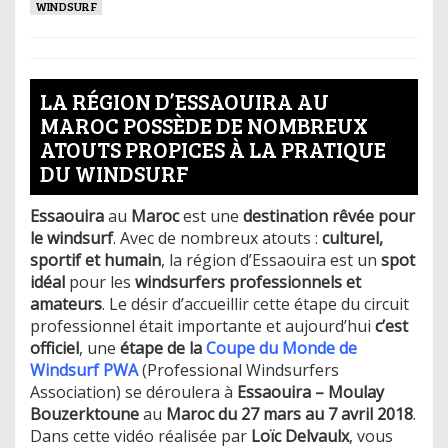
WINDSURF
LA RÉGION D’ESSAOUIRA AU
MAROC POSSÈDE DE NOMBREUX
ATOUTS PROPICES À LA PRATIQUE
DU WINDSURF
Essaouira
au
Maroc
est une
destination rêvée pour
le windsurf
. Avec de nombreux atouts :
culturel,
sportif et humain
, la région d’Essaouira est un
spot
idéal
pour les
windsurfers professionnels et
amateurs
. Le désir d’accueillir cette étape du circuit
professionnel était importante et aujourd’hui
c’est
officiel
, une
étape de la
Coupe du Monde de
Windsurf PWA
(Professional Windsurfers
Association) se déroulera à
Essaouira – Moulay
Bouzerktoune
au
Maroc du 27 mars au 7 avril 2018
.
Dans cette vidéo réalisée par
Loïc Delvaulx
, vous