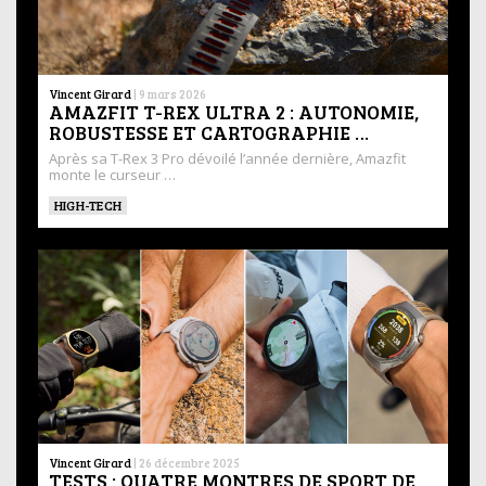
Vincent Girard
|
9 mars 2026
AMAZFIT T-REX ULTRA 2 : AUTONOMIE,
ROBUSTESSE ET CARTOGRAPHIE …
Après sa T-Rex 3 Pro dévoilé l’année dernière, Amazfit
monte le curseur …
HIGH-TECH
Vincent Girard
|
26 décembre 2025
TESTS : QUATRE MONTRES DE SPORT DE