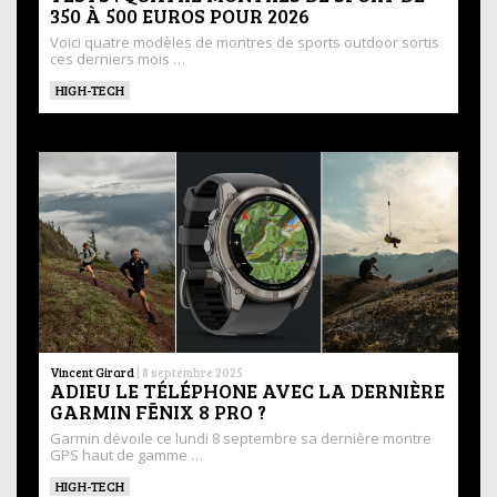
350 À 500 EUROS POUR 2026
Voici quatre modèles de montres de sports outdoor sortis
ces derniers mois …
HIGH-TECH
Vincent Girard
|
8 septembre 2025
ADIEU LE TÉLÉPHONE AVEC LA DERNIÈRE
GARMIN FĒNIX 8 PRO ?
Garmin dévoile ce lundi 8 septembre sa dernière montre
GPS haut de gamme …
HIGH-TECH