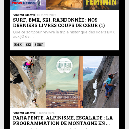
Vincent Girard
|
10 mars 2026
SURF, BMX, SKI, RANDONNÉE : NOS
DERNIERS LIVRES COUPS DE CŒUR (1)
Que ce soit pour revivre le triplé historique des riders BMX
aux JO de …
BMX
SKI
SURF
Vincent Girard
|
3 mars 2026
PARAPENTE, ALPINISME, ESCALADE : LA
PROGRAMMATION DE MONTAGNE EN …