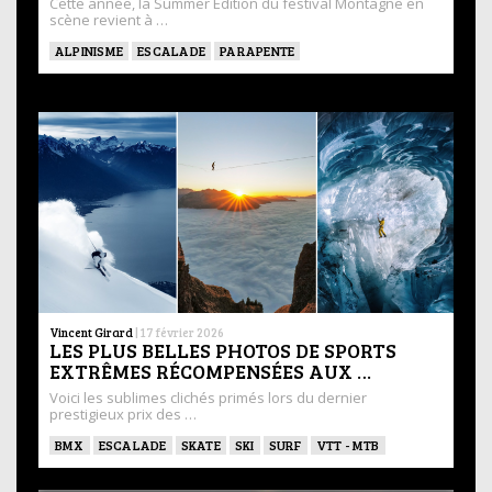
Cette année, la Summer Edition du festival Montagne en
scène revient à …
ALPINISME
ESCALADE
PARAPENTE
Vincent Girard
|
17 février 2026
LES PLUS BELLES PHOTOS DE SPORTS
EXTRÊMES RÉCOMPENSÉES AUX …
Voici les sublimes clichés primés lors du dernier
prestigieux prix des …
BMX
ESCALADE
SKATE
SKI
SURF
VTT - MTB