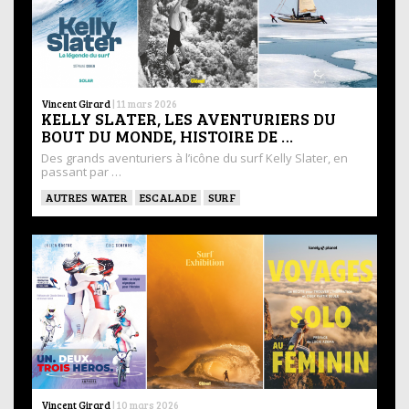
Vincent Girard
|
11 mars 2026
KELLY SLATER, LES AVENTURIERS DU
BOUT DU MONDE, HISTOIRE DE …
Des grands aventuriers à l’icône du surf Kelly Slater, en
passant par …
AUTRES WATER
ESCALADE
SURF
Vincent Girard
|
10 mars 2026