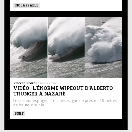
INCLASSABLE
Vincent Girard
|
5 mars 2026
VIDÉO : L’ÉNORME WIPEOUT D’ALBERTO
TRUNCER À NAZARÉ
Le surfeur espagnol s’est pris vague de près de 18 mètres
de hauteur sur la …
SURF