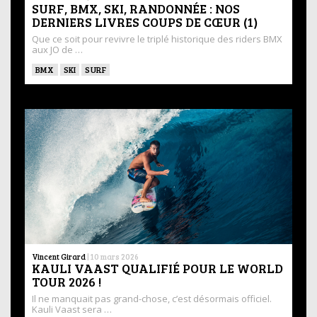
SURF, BMX, SKI, RANDONNÉE : NOS
DERNIERS LIVRES COUPS DE CŒUR (1)
Que ce soit pour revivre le triplé historique des riders BMX
aux JO de …
BMX
SKI
SURF
Vincent Girard
|
10 mars 2026
KAULI VAAST QUALIFIÉ POUR LE WORLD
TOUR 2026 !
Il ne manquait pas grand-chose, c’est désormais officiel.
Kauli Vaast sera …