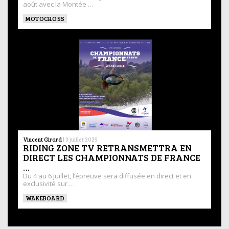
août avec la Montée …
MOTOCROSS
Vincent Girard
|
3 juillet 2025
RIDING ZONE TV RETRANSMETTRA EN
DIRECT LES CHAMPIONNATS DE FRANCE
…
Du 4 au 6 juillet, l’épreuve sera diffusée en direct et en
exclusivité sur …
WAKEBOARD