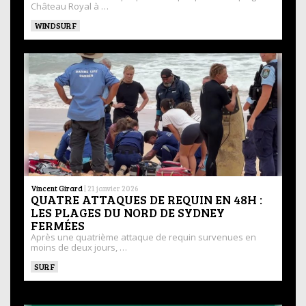
Château Royal à …
WINDSURF
Vincent Girard
|
21 janvier 2026
QUATRE ATTAQUES DE REQUIN EN 48H :
LES PLAGES DU NORD DE SYDNEY
FERMÉES
Après une quatrième attaque de requin survenues en
moins de deux jours, …
SURF