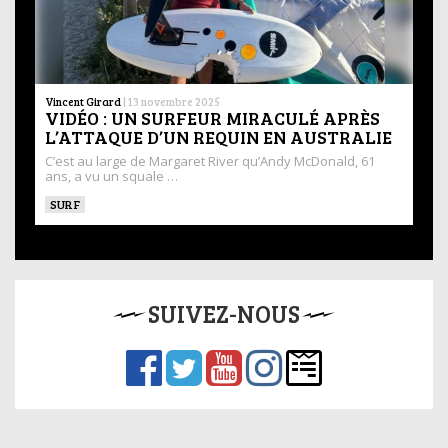
Vincent Girard
|
13 novembre 2025
VIDÉO : UN SURFEUR MIRACULÉ APRÈS
L’ATTAQUE D’UN REQUIN EN AUSTRALIE
C’est au large de Margaret River qu’Andy McDonald, 61
ans, a vu un squale …
SURF
SUIVEZ-NOUS