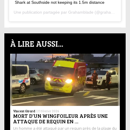
Shark at Southside not keeping its 1.5m distance
Une publication partagée par
Grahamblade
(@grahamblade) le
À LIRE AUSSI...
Vincent Girard
|
23 février 2026
MORT D’UN WINGFOILEUR APRÈS UNE
ATTAQUE DE REQUIN EN …
Un homme a été attaqué par un requin près de la plage du