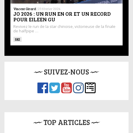
Vincent Girard
|
23 février 2026
JO 2026 : UN RUN EN OR ET UN RECORD
POUR EILEEN GU
Revivez le run de la star chinoise, victorieuse de la finale
de halfpipe …
SKI
SUIVEZ-NOUS
TOP ARTICLES