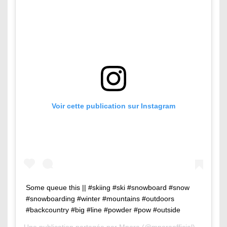
Voir cette publication sur Instagram
Some queue this || #skiing #ski #snowboard #snow
#snowboarding #winter #mountains #outdoors
#backcountry #big #line #powder #pow #outside
Une publication partagée par
Mpora
(@mporaofficial) le
7 Mars