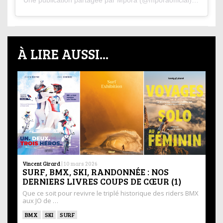
À LIRE AUSSI...
Vincent Girard
|
10 mars 2026
SURF, BMX, SKI, RANDONNÉE : NOS
DERNIERS LIVRES COUPS DE CŒUR (1)
Que ce soit pour revivre le triplé historique des riders BMX
aux JO de …
BMX
SKI
SURF