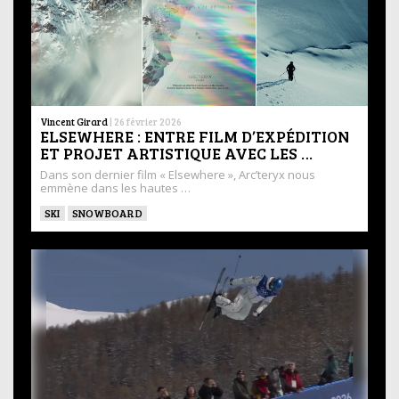
Vincent Girard
|
26 février 2026
ELSEWHERE : ENTRE FILM D’EXPÉDITION
ET PROJET ARTISTIQUE AVEC LES …
Dans son dernier film « Elsewhere », Arc’teryx nous
emmène dans les hautes …
SKI
SNOWBOARD