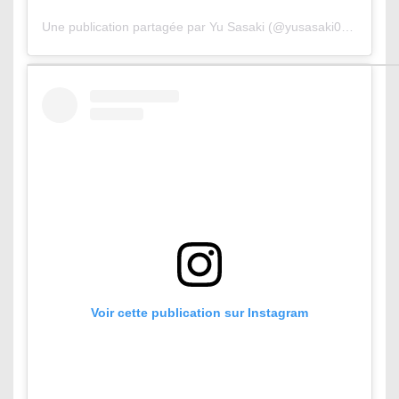
Une publication partagée par Yu Sasaki (@yusasaki0223)
le
15
Voir cette publication sur Instagram