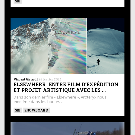
SKI
Vincent Girard
|
26 février 2026
ELSEWHERE : ENTRE FILM D’EXPÉDITION
ET PROJET ARTISTIQUE AVEC LES …
Dans son dernier film « Elsewhere », Arc’teryx nous
emmène dans les hautes …
SKI
SNOWBOARD