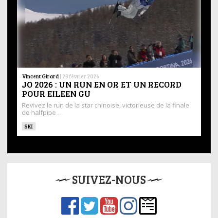
Vincent Girard
|
23 février 2026
JO 2026 : UN RUN EN OR ET UN RECORD
POUR EILEEN GU
Revivez le run de la star chinoise, victorieuse de la finale
de halfpipe …
SKI
SUIVEZ-NOUS