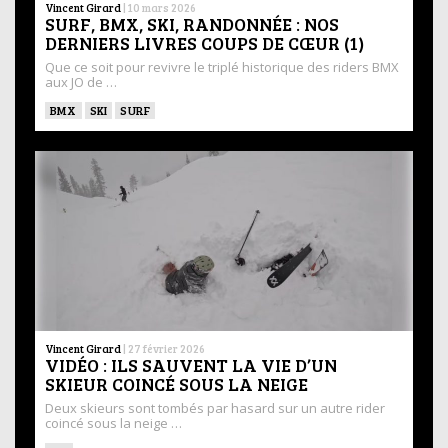
Vincent Girard
|
10 mars 2026
SURF, BMX, SKI, RANDONNÉE : NOS
DERNIERS LIVRES COUPS DE CŒUR (1)
Que ce soit pour revivre le triplé historique des riders BMX
aux JO de …
BMX
SKI
SURF
Vincent Girard
|
27 février 2026
VIDÉO : ILS SAUVENT LA VIE D’UN
SKIEUR COINCÉ SOUS LA NEIGE
Deux skieurs sont tombés par hasard sur un autre rider
coincé sous la neige …