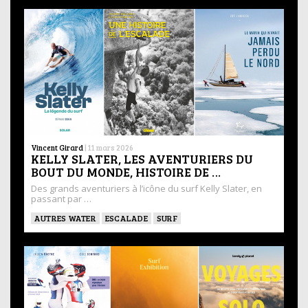
Vincent Girard
|
11 mars 2026
KELLY SLATER, LES AVENTURIERS DU
BOUT DU MONDE, HISTOIRE DE …
Des grands aventuriers à l’icône du surf Kelly Slater, en
passant par …
AUTRES WATER
ESCALADE
SURF