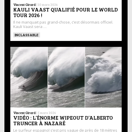
Vincent Girard
|
10 mars 2026
KAULI VAAST QUALIFIÉ POUR LE WORLD
TOUR 2026 !
Il ne manquait pas grand-chose, c’est désormais officiel.
Kauli Vaast sera …
INCLASSABLE
Vincent Girard
|
5 mars 2026
VIDÉO : L’ÉNORME WIPEOUT D’ALBERTO
TRUNCER À NAZARÉ
Le surfeur espagnol s’est pris vague de près de 18 mètres