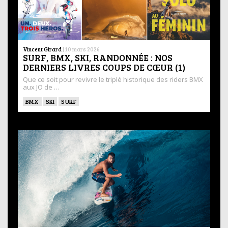
Vincent Girard
|
10 mars 2026
SURF, BMX, SKI, RANDONNÉE : NOS
DERNIERS LIVRES COUPS DE CŒUR (1)
Que ce soit pour revivre le triplé historique des riders BMX
aux JO de …
BMX
SKI
SURF