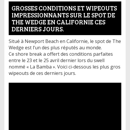
GROSSES CONDITIONS ET WIPEOUTS
IMPRESSIONNANTS SUR LE SPOT DE
THE WEDGE EN CALIFORNIE CES
DERNIERS JOURS.
Situé à Newport Beach en Californie, le spot de The
Wedge est l’un des plus réputés au monde.
Ce shore break a offert des conditions parfaites
entre le 23 et le 25 avril dernier lors du swell
nommé « La Bamba ». Voici ci-dessous les plus gros
wipeouts de ces derniers jours.