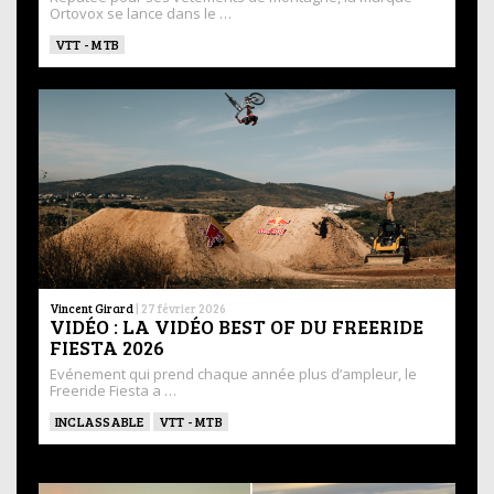
Ortovox se lance dans le …
VTT - MTB
Vincent Girard
|
27 février 2026
VIDÉO : LA VIDÉO BEST OF DU FREERIDE
FIESTA 2026
Evénement qui prend chaque année plus d’ampleur, le
Freeride Fiesta a …
INCLASSABLE
VTT - MTB