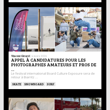
Vincent Girard
|
4 mars 2026
APPEL À CANDIDATURES POUR LES
PHOTOGRAPHES AMATEURS ET PROS DE
…
Le festival international Board Culture Exposure sera de
retour à Biarritz …
SKATE
SNOWBOARD
SURF