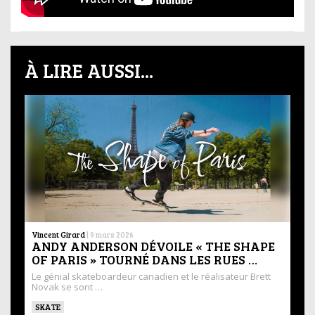
À LIRE AUSSI...
Vincent Girard
|
9 mars 2026
ANDY ANDERSON DÉVOILE « THE SHAPE
OF PARIS » TOURNÉ DANS LES RUES …
Le génial skateboardeur canadien et le réalisateur Brett
Novak se sont …
SKATE