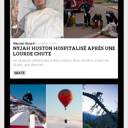
Vincent Girard
|
6 janvier 2026
NYJAH HUSTON HOSPITALISÉ APRÈS UNE
LOURDE CHUTE
Le skateur américain a été victime d’un sévère crash en
skate, qui devrait …
SKATE