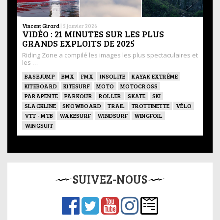
Vincent Girard
|
5 janvier 2026
VIDÉO : 21 MINUTES SUR LES PLUS
GRANDS EXPLOITS DE 2025
Riding Zone a compilé les images les plus spectaculaires et
les …
BASEJUMP
BMX
FMX
INSOLITE
KAYAK EXTRÊME
KITEBOARD
KITESURF
MOTO
MOTOCROSS
PARAPENTE
PARKOUR
ROLLER
SKATE
SKI
SLACKLINE
SNOWBOARD
TRAIL
TROTTINETTE
VÉLO
VTT - MTB
WAKESURF
WINDSURF
WINGFOIL
WINGSUIT
SUIVEZ-NOUS