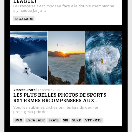
LEAGUE !
La Française s’est imposée face à la double championne
olympique Janja …
ESCALADE
Vincent Girard
|
17 février 2026
LES PLUS BELLES PHOTOS DE SPORTS
EXTRÊMES RÉCOMPENSÉES AUX …
Voici les sublimes clichés primés lors du dernier
prestigieux prix des …
BMX
ESCALADE
SKATE
SKI
SURF
VTT - MTB