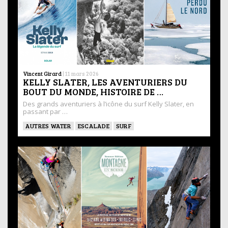
Vincent Girard
|
11 mars 2026
KELLY SLATER, LES AVENTURIERS DU
BOUT DU MONDE, HISTOIRE DE …
Des grands aventuriers à l’icône du surf Kelly Slater, en
passant par …
AUTRES WATER
ESCALADE
SURF