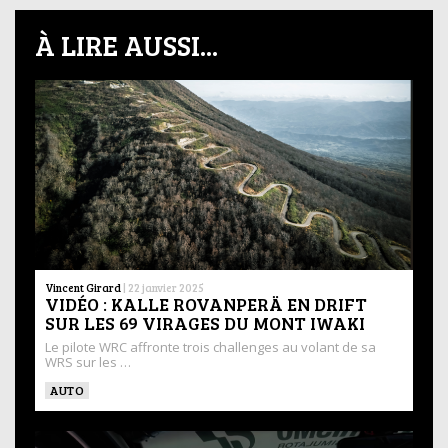
À LIRE AUSSI...
Vincent Girard
|
22 janvier 2025
VIDÉO : KALLE ROVANPERÄ EN DRIFT
SUR LES 69 VIRAGES DU MONT IWAKI
Le pilote WRC affronte trois challenges au volant de sa
WRS sur les …
AUTO