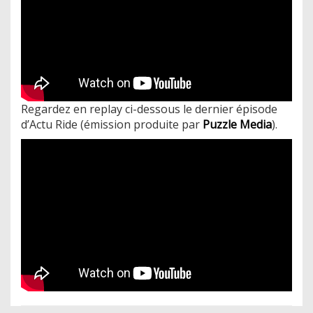
Regardez en replay ci-dessous le dernier épisode
d’Actu Ride (émission produite par
Puzzle Media
).