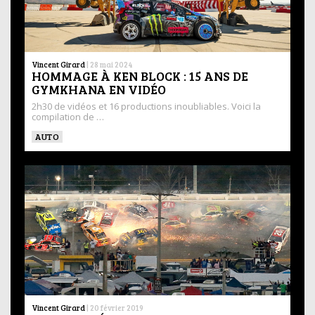
Vincent Girard
|
28 mai 2024
HOMMAGE À KEN BLOCK : 15 ANS DE
GYMKHANA EN VIDÉO
2h30 de vidéos et 16 productions inoubliables. Voici la
compilation de …
AUTO
Vincent Girard
|
20 février 2019