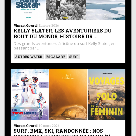
Vincent Girard
|
11 mars 2026
KELLY SLATER, LES AVENTURIERS DU
BOUT DU MONDE, HISTOIRE DE …
Des grands aventuriers à l’icône du surf Kelly Slater, en
passant par …
AUTRES WATER
ESCALADE
SURF
Vincent Girard
|
10 mars 2026
SURF, BMX, SKI, RANDONNÉE : NOS