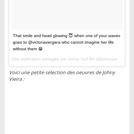
That smile and head glowing 😇 when one of your waves
goes to @victoriavergara who cannot imagine her life
without them 😁
Une publication partagée par
Johny Surf Art
(@johnysurfart) le
1
Voici une petite sélection des oeuvres de Johny
Vieira :