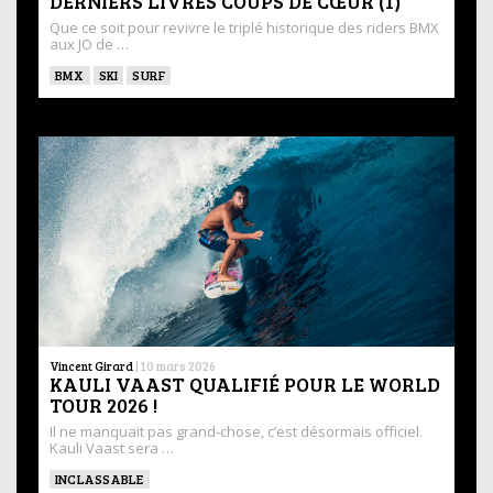
DERNIERS LIVRES COUPS DE CŒUR (1)
Que ce soit pour revivre le triplé historique des riders BMX
aux JO de …
BMX
SKI
SURF
Vincent Girard
|
10 mars 2026
KAULI VAAST QUALIFIÉ POUR LE WORLD
TOUR 2026 !
Il ne manquait pas grand-chose, c’est désormais officiel.
Kauli Vaast sera …
INCLASSABLE