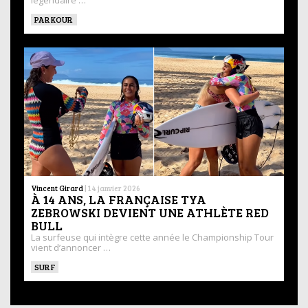
PARKOUR
Vincent Girard
|
14 janvier 2026
À 14 ANS, LA FRANÇAISE TYA
ZEBROWSKI DEVIENT UNE ATHLÈTE RED
BULL
La surfeuse qui intègre cette année le Championship Tour
vient d’annoncer …
SURF