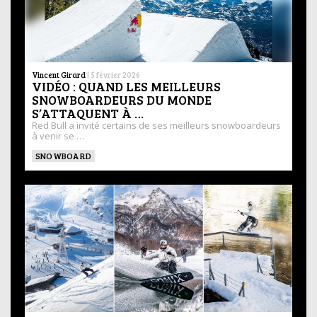
Vincent Girard
|
5 février 2026
VIDÉO : QUAND LES MEILLEURS
SNOWBOARDEURS DU MONDE
S’ATTAQUENT À …
Red Bull a invité certains de ses meilleurs snowboardeurs
à venir se …
SNOWBOARD