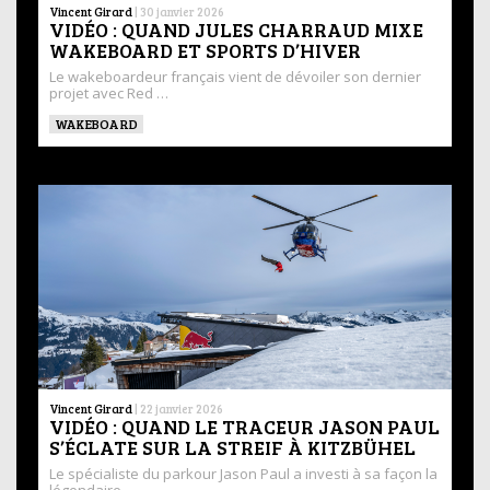
Vincent Girard
|
30 janvier 2026
VIDÉO : QUAND JULES CHARRAUD MIXE
WAKEBOARD ET SPORTS D’HIVER
Le wakeboardeur français vient de dévoiler son dernier
projet avec Red …
WAKEBOARD
Vincent Girard
|
22 janvier 2026
VIDÉO : QUAND LE TRACEUR JASON PAUL
S’ÉCLATE SUR LA STREIF À KITZBÜHEL
Le spécialiste du parkour Jason Paul a investi à sa façon la
légendaire …