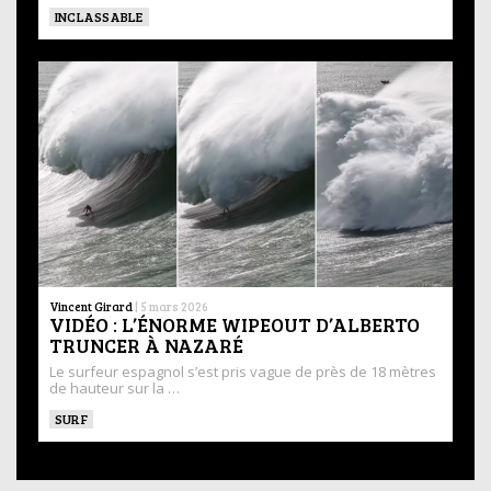
INCLASSABLE
Vincent Girard
|
5 mars 2026
VIDÉO : L’ÉNORME WIPEOUT D’ALBERTO
TRUNCER À NAZARÉ
Le surfeur espagnol s’est pris vague de près de 18 mètres
de hauteur sur la …
SURF