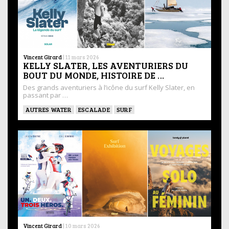
Vincent Girard
|
11 mars 2026
KELLY SLATER, LES AVENTURIERS DU
BOUT DU MONDE, HISTOIRE DE …
Des grands aventuriers à l’icône du surf Kelly Slater, en
passant par …
AUTRES WATER
ESCALADE
SURF
Vincent Girard
|
10 mars 2026