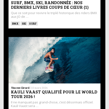
SURF, BMX, SKI, RANDONNÉE : NOS
DERNIERS LIVRES COUPS DE CŒUR (1)
Que ce soit pour revivre le triplé historique des riders BMX
aux JO de …
BMX
SKI
SURF
Vincent Girard
|
10 mars 2026
KAULI VAAST QUALIFIÉ POUR LE WORLD
TOUR 2026 !
Il ne manquait pas grand-chose, c’est désormais officiel.
Kauli Vaast sera …