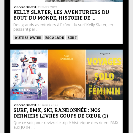
Vincent Girard
|
11 mars 2026
KELLY SLATER, LES AVENTURIERS DU
BOUT DU MONDE, HISTOIRE DE …
Des grands aventuriers à l’icône du surf Kelly Slater, en
passant par …
AUTRES WATER
ESCALADE
SURF
Vincent Girard
|
10 mars 2026
SURF, BMX, SKI, RANDONNÉE : NOS
DERNIERS LIVRES COUPS DE CŒUR (1)
Que ce soit pour revivre le triplé historique des riders BMX
aux JO de …