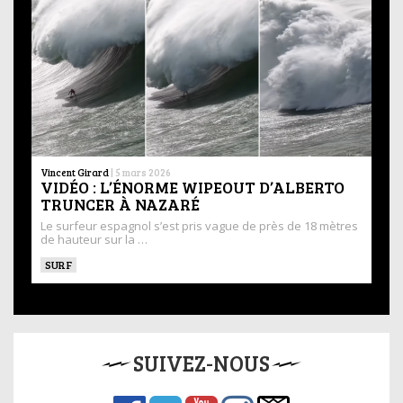
Vincent Girard
|
5 mars 2026
VIDÉO : L’ÉNORME WIPEOUT D’ALBERTO
TRUNCER À NAZARÉ
Le surfeur espagnol s’est pris vague de près de 18 mètres
de hauteur sur la …
SURF
SUIVEZ-NOUS