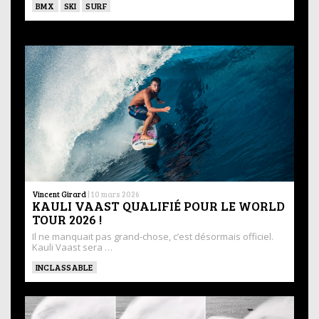
BMX
SKI
SURF
Vincent Girard
|
10 mars 2026
KAULI VAAST QUALIFIÉ POUR LE WORLD
TOUR 2026 !
Il ne manquait pas grand-chose, c’est désormais officiel.
Kauli Vaast sera …
INCLASSABLE