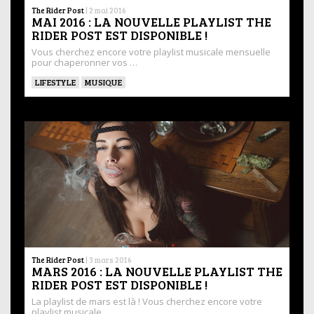
The Rider Post
|
2 mai 2016
MAI 2016 : LA NOUVELLE PLAYLIST THE
RIDER POST EST DISPONIBLE !
Vous cherchez encore votre playlist musicale mensuelle
pour chaperonner vos …
LIFESTYLE
MUSIQUE
The Rider Post
|
3 mars 2016
MARS 2016 : LA NOUVELLE PLAYLIST THE
RIDER POST EST DISPONIBLE !
La playlist de mars est là ! Vous cherchez encore votre
playlist musicale …