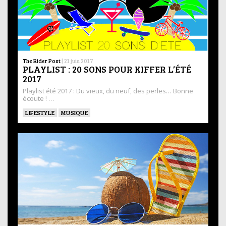
The Rider Post
|
21 juin 2017
PLAYLIST : 20 SONS POUR KIFFER L’ÉTÉ
2017
Playlist été 2017 : Du vieux, du neuf, des perles… Bonne
écoute ! …
LIFESTYLE
MUSIQUE