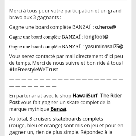
Merci à tous pour votre participation et un grand
bravo aux 3 gagnants :
Gagne une board complète BANZAÏ :
o.herce@
Gagne une board complète BANZAÏ
:
longfoot@
Gagne une board complète BANZAÏ
:
yasuminasai75@
Vous serez contacté par mail directement d'ici peu
de temps. Merci de nous suivre et bon ride à tous !
#InFreestyleWeTrust
— — — — — — — — — — — — — — — — — — —
— — — — — — — —
En partenariat avec le shop
HawaiiSurf
,
The Rider
Post
vous fait gagner un skate complet de la
marque mythique
Banzaï
.
​Au total,
3 cruisers skateboards complets
(rouge, bleu et orange) sont mis en jeu et pour en
gagner un, rien de plus simple. Répondez à la