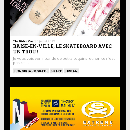
The Rider Post
|
3 juillet 2017
BAISE-EN-VILLE, LE SKATEBOARD AVEC
UN TROU !
Je vous vois venir bande de petits coquins, et non ce n’est
pas ce …
LONGBOARD SKATE
SKATE
URBAN