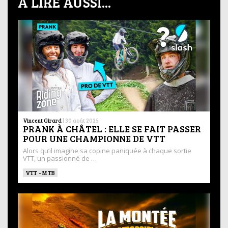
À LIRE AUSSI...
Vincent Girard
|
30 août 2025
PRANK À CHÂTEL : ELLE SE FAIT PASSER
POUR UNE CHAMPIONNE DE VTT
Alors qu’il imagine sa copine paniquée à chaque sortie
VTT, un passionné de …
VTT - MTB