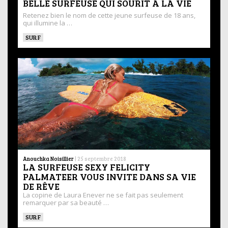
BELLE SURFEUSE QUI SOURIT À LA VIE
Retenez bien le nom de cette jeune surfeuse de 18 ans,
qui illumine la …
SURF
Anouchka Noisillier
|
25 septembre 2018
LA SURFEUSE SEXY FELICITY
PALMATEER VOUS INVITE DANS SA VIE
DE RÊVE
La copine de Laura Enever ne se fait pas seulement
remarquer par sa beauté …
SURF