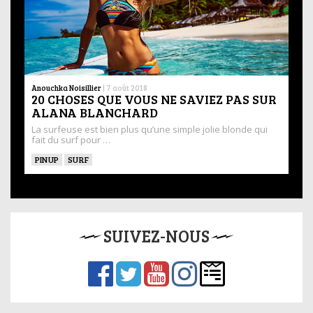
Anouchka Noisillier
|
7 août 2018
20 CHOSES QUE VOUS NE SAVIEZ PAS SUR
ALANA BLANCHARD
La surfeuse est bien plus qu’une simple jolie blonde qui
fait du surf pour …
PINUP
SURF
SUIVEZ-NOUS