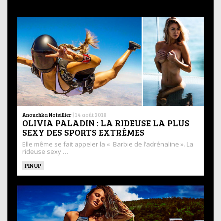
Anouchka Noisillier
|
14 août 2018
OLIVIA PALADIN : LA RIDEUSE LA PLUS
SEXY DES SPORTS EXTRÊMES
Elle même se fait appeler la « Barbie de l’adrénaline ». La
rideuse sexy …
PINUP