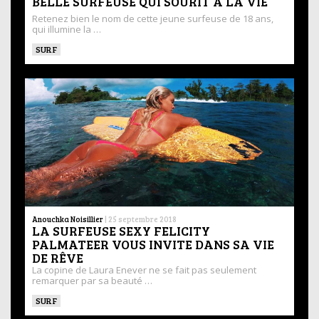
BELLE SURFEUSE QUI SOURIT À LA VIE
Retenez bien le nom de cette jeune surfeuse de 18 ans,
qui illumine la …
SURF
Anouchka Noisillier
|
25 septembre 2018
LA SURFEUSE SEXY FELICITY
PALMATEER VOUS INVITE DANS SA VIE
DE RÊVE
La copine de Laura Enever ne se fait pas seulement
remarquer par sa beauté …
SURF