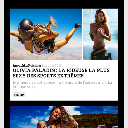
Anouchka Noisillier
|
14 août 2018
OLIVIA PALADIN : LA RIDEUSE LA PLUS
SEXY DES SPORTS EXTRÊMES
Elle même se fait appeler la « Barbie de l’adrénaline ». La
rideuse sexy …
PINUP