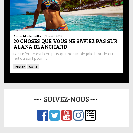
Anouchka Noisillier
|
7 août 2018
20 CHOSES QUE VOUS NE SAVIEZ PAS SUR
ALANA BLANCHARD
La surfeuse est bien plus qu’une simple jolie blonde qui
fait du surf pour …
PINUP
SURF
SUIVEZ-NOUS