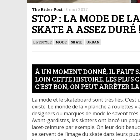
The Rider Post
|
5 mai 2017
STOP : LA MODE DE L
SKATE A ASSEZ DURÉ 
LIFESTYLE
MODE
SKATE
URBAN
À UN MOMENT DONNÉ, IL FAUT S
LOIN CETTE HISTOIRE. LES PLUS
C’EST BON, ON PEUT ARRÊTER LA
La mode et le skateboard sont très liés. C’est
existe. Le monde de la « planche à roulettes » 
designers ou marques de mode le savent très 
Avant-gardistes, les skaters ont lancé un paq
lacet-ceinture par exemple. On leur doit beau
se servent de l’image du skate dans leurs pubs 