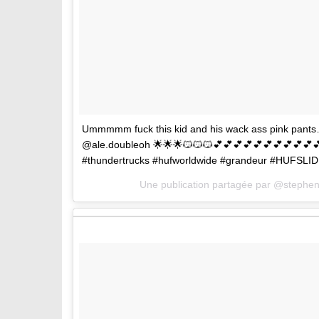
Ummmmm fuck this kid and his wack ass pink pants….
@ale.doubleoh 🌟🌟🌟😼😼😼💕💕💕💕💕💕💕💕💕💕💕
#thundertrucks #hufworldwide #grandeur #HUFS
Une publication partagée par @stephen