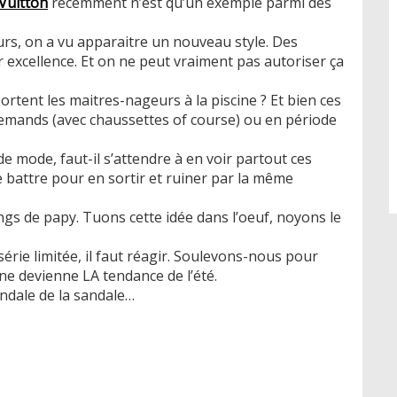
Vuitton
récemment n’est qu’un exemple parmi des
rs, on a vu apparaitre un nouveau style. Des
 excellence. Et on ne peut vraiment pas autoriser ça
ortent les maitres-nageurs à la piscine ? Et bien ces
llemands (avec chaussettes of course) ou en période
e mode, faut-il s’attendre à en voir partout ces
 battre pour en sortir et ruiner par la même
ngs de papy. Tuons cette idée dans l’oeuf, noyons le
rie limitée, il faut réagir. Soulevons-nous pour
e devienne LA tendance de l’été.
andale de la sandale…