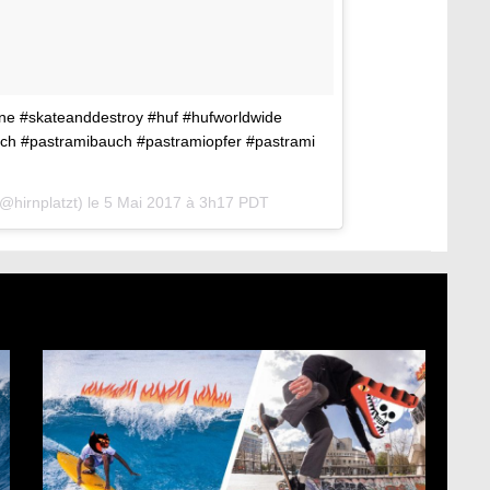
ne #skateanddestroy #huf #hufworldwide
h #pastramibauch #pastramiopfer #pastrami
@hirnplatzt) le
5 Mai 2017 à 3h17 PDT