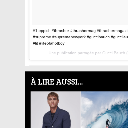
#1teppich #thrasher #thrashermag #thrashermagazi
#supreme #supremenewyork #guccibauch #guccilauc
#lit #lifeofahotboy
Une publication partagée par Gucci Bauch (
À LIRE AUSSI...