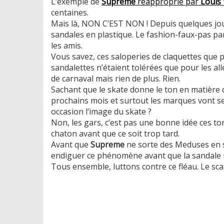
L’exemple de
Supreme
réapproprié par
Louis 
centaines.
Mais là, NON C’EST NON ! Depuis quelques jou
sandales en plastique. Le fashion-faux-pas par
les amis.
Vous savez, ces saloperies de claquettes que p
sandalettes n’étaient tolérées que pour les a
de carnaval mais rien de plus. Rien.
Sachant que le skate donne le ton en matière d
prochains mois et surtout les marques vont se
occasion l’image du skate ?
Non, les gars, c’est pas une bonne idée ces to
chaton avant que ce soit trop tard.
Avant que
Supreme
ne sorte des Meduses en sé
endiguer ce phénomène avant que la sandale n
Tous ensemble, luttons contre ce fléau. Le sc