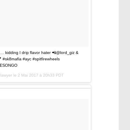
 kidding I drip flavor hater 📲@lord_giz &
 #sk8mafia #ayc #spitfirewheels
LIDESONGO
lawyer le
2 Mai 2017 à 20h33 PDT