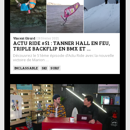
Vincent Girard
|
28 février 2021
ACTU RIDE #51 : TANNER HALL EN FEU,
TRIPLE BACKFLIP EN BMX ET …
Découvrez le 51ème épisode d’Actu Ride avec la nouvelle
victoire de Marion …
INCLASSABLE
SKI
SURF