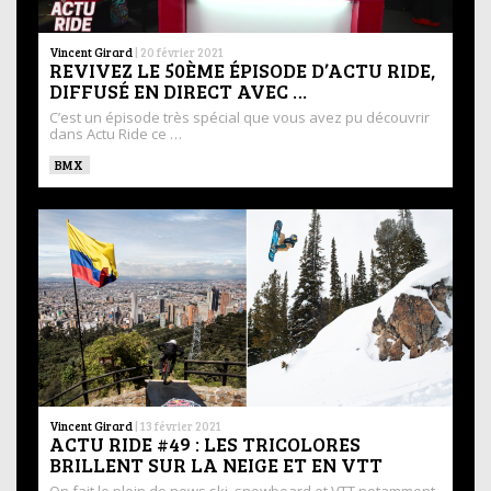
Vincent Girard
|
20 février 2021
REVIVEZ LE 50ÈME ÉPISODE D’ACTU RIDE,
DIFFUSÉ EN DIRECT AVEC …
C’est un épisode très spécial que vous avez pu découvrir
dans Actu Ride ce …
BMX
Vincent Girard
|
13 février 2021
ACTU RIDE #49 : LES TRICOLORES
BRILLENT SUR LA NEIGE ET EN VTT