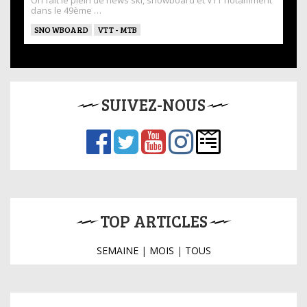
On fait le plein de news ski, snowboard et VTT notamment
dans le 49ème …
SNOWBOARD
VTT - MTB
SUIVEZ-NOUS
TOP ARTICLES
SEMAINE
|
MOIS
|
TOUS