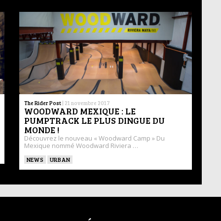
The Rider Post
|
21 novembre 2017
WOODWARD MEXIQUE : LE
PUMPTRACK LE PLUS DINGUE DU
MONDE !
Découvrez le nouveau « Woodward Camp » Du
Mexique nommé Woodward Riviera …
NEWS
URBAN