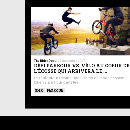
The Rider Post
|
27 novembre 2017
DÉFI PARKOUR VS. VÉLO AU COEUR DE
L’ÉCOSSE QUI ARRIVERA LE …
Le réalisateur Devin Super Tramp en mode session
bike vs. parkour dans les …
BMX
PARKOUR