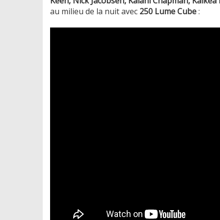
Keen, Nick Jacobsen, Kalani Chapman, Kaikea 
au milieu de la nuit avec
250 Lume Cube
: