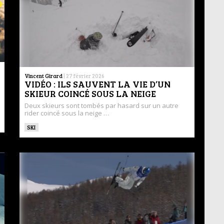
Vincent Girard
|
27 février 2026
VIDÉO : ILS SAUVENT LA VIE D’UN
SKIEUR COINCÉ SOUS LA NEIGE
Deux skieurs sont tombés par hasard sur un autre
rider coincé sous la neige …
SKI