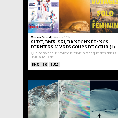
Vincent Girard
|
10 mars 2026
SURF, BMX, SKI, RANDONNÉE : NOS
DERNIERS LIVRES COUPS DE CŒUR (1)
Que ce soit pour revivre le triplé historique des riders
BMX aux JO de …
BMX
SKI
SURF