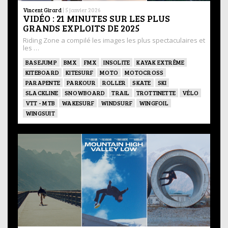
Vincent Girard
|
5 janvier 2026
VIDÉO : 21 MINUTES SUR LES PLUS
GRANDS EXPLOITS DE 2025
Riding Zone a compilé les images les plus spectaculaires et
les …
BASEJUMP
BMX
FMX
INSOLITE
KAYAK EXTRÊME
KITEBOARD
KITESURF
MOTO
MOTOCROSS
PARAPENTE
PARKOUR
ROLLER
SKATE
SKI
SLACKLINE
SNOWBOARD
TRAIL
TROTTINETTE
VÉLO
VTT - MTB
WAKESURF
WINDSURF
WINGFOIL
WINGSUIT